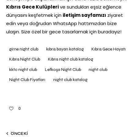
Kıbrıs Gece Kulüpleri
ve sundukları eşsiz eğlence
dünyasını keşfetmek için
iletişim
sayfamızı
ziyaret
edin veya doğrudan WhatsApp hattımızdan bize
ulaşın. Size özel bir gece tasarlamak için buradayız!
girne night club
kıbrıs bayan katalog
Kıbrıs Gece Hayatı
Kıbrıs Night Club
Kıbrıs night club katalog
kktc night club
Lefkoşa Night Club
night club
Night Club Fiyatları
night club katalog
0
ÖNCEKI