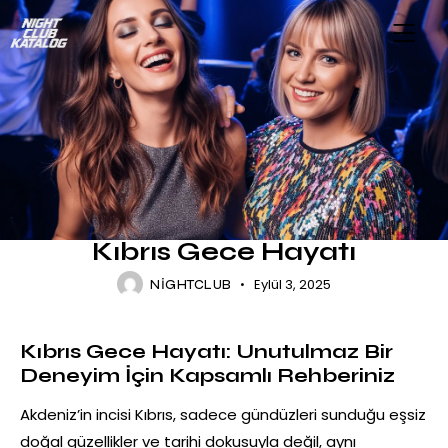
KIBRIS BAYAN KATALOG
KIBRIS GECE HAYATI
KIBRIS NIGHT CLUB
NIGHT CLUB KATALOG
Kıbrıs Gece Hayatı
Eylül 3, 2025
NIGHTCLUB
Kıbrıs Gece Hayatı: Unutulmaz Bir
Deneyim İçin Kapsamlı Rehberiniz
Akdeniz’in incisi Kıbrıs, sadece gündüzleri sunduğu eşsiz
doğal güzellikler ve tarihi dokusuyla değil, aynı